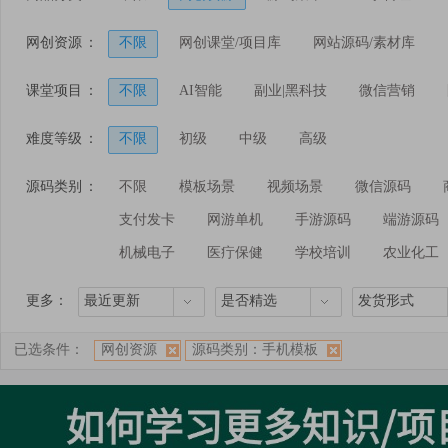
网创资源
：
不限
网创课堂/项目库
网站源码/素材库
课堂项目
：
不限
AI智能
副业|黑科技
微信营销
淘宝电商
闲鱼课程
多多电商
跨境电商
难度等级
：
不限
初级
中级
高级
源码类别
：
不限
模板场景
视频场景
微信源码
支付发卡
网游单机
手游源码
端游源码
机械电子
医疔保健
学校培训
农业化工
更多：
最近更新
是否精选
发货形式
已选条件：
网创资源
源码类别：手机模板