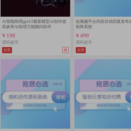
AI智能助理gpt4.0最新模型AI创作提
短视频平台内容自动回复发布
高效率AI助理万能顾问软件
矩阵系统
￥198
￥499
源码超市
源码超市
自营
保
自营