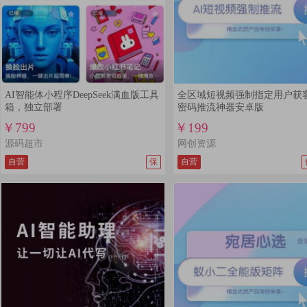
AI智能体小程序DeepSeek满血版工具
全区域短视频强制指定用户获客
箱，独立部署
密码推流神器安卓版
￥799
￥199
源码超市
网创资源
自营
保
自营