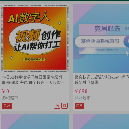
查看详情
查看演示
抖灵AI数字激活码每日限量免费领
聚合快递cps系统快递cps小程
取/多领将失效/每个账户一天只能一
系统独立部署
次
￥0
￥698
源码超市
源码超市
自营
保
自
自营