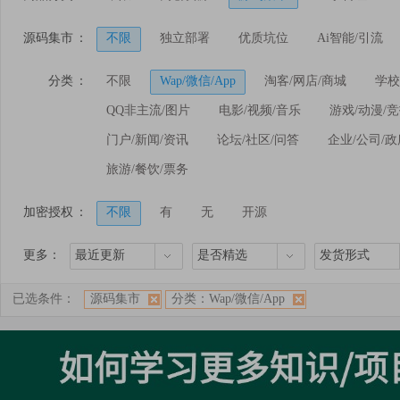
源码集市
：
不限
独立部署
优质坑位
Ai智能/引流
分类
：
不限
Wap/微信/App
淘客/网店/商城
学校
QQ非主流/图片
电影/视频/音乐
游戏/动漫/
门户/新闻/资讯
论坛/社区/问答
企业/公司/政
旅游/餐饮/票务
加密授权
：
不限
有
无
开源
更多：
最近更新
是否精选
发货形式
已选条件：
源码集市
分类：Wap/微信/App